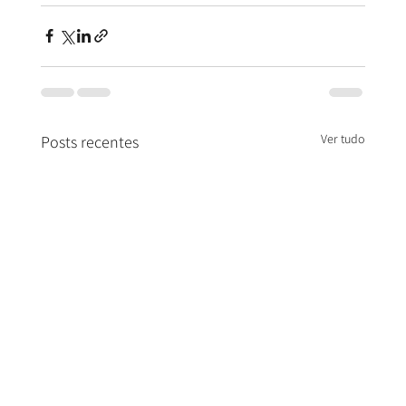
Ver tudo
Posts recentes