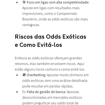
🎯 
Foco em ligas com alta competitividade:
Aposte em ligas com resultados mais 
imprevisíveis, como o Campeonato 
Brasileiro, onde as odds exóticas são mais 
vantajosas.
Riscos das Odds Exóticas 
e Como Evitá-los
Embora as odds exóticas ofereçam grandes 
retornos, elas também envolvem riscos. Aqui 
estão alguns riscos comuns e como evitá-los:
🚫 
Overbetting:
 Apostar muito dinheiro em 
odds exóticas sem uma análise detalhada 
pode resultar em perdas rápidas.
📉 
Falta de gestão de banca:
 Apostas 
descontroladas em mercados exóticos 
podem prejudicar seu saldo total de 