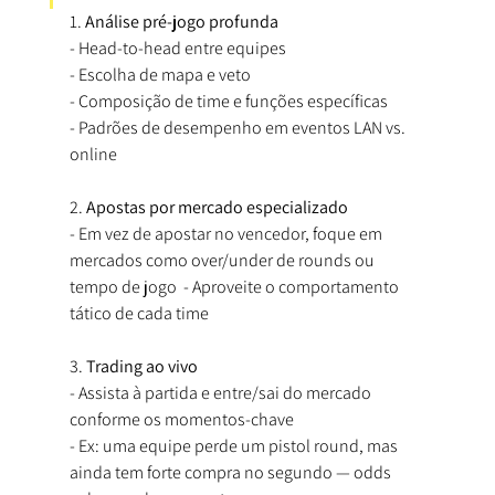
1. 
Análise pré-jogo profunda
- Head-to-head entre equipes  
- Escolha de mapa e veto 
- Composição de time e funções específicas  
- Padrões de desempenho em eventos LAN vs. 
online
2. 
Apostas por mercado especializado
- Em vez de apostar no vencedor, foque em 
mercados como over/under de rounds ou 
tempo de jogo  - Aproveite o comportamento 
tático de cada time
3. 
Trading ao vivo
- Assista à partida e entre/sai do mercado 
conforme os momentos-chave  
- Ex: uma equipe perde um pistol round, mas 
ainda tem forte compra no segundo — odds 