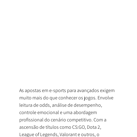
As apostas em e-sports para avançados exigem 
muito mais do que conhecer os jogos. Envolve 
leitura de odds, análise de desempenho, 
controle emocional e uma abordagem 
profissional do cenário competitivo. Com a 
ascensão de títulos como CS:GO, Dota 2, 
League of Legends, Valorant e outros, o 