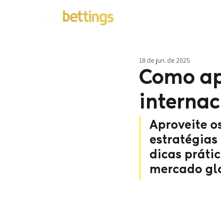
18 de jun. de 2025
Como apr
internac
Aproveite os
estratégias 
dicas práti
mercado gl