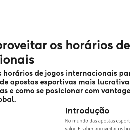
Home
oveitar os horários de
ionais
 horários de jogos internacionais par
de apostas esportivas mais lucrativas
cas e como se posicionar com vantag
obal.
Introdução
No mundo das apostas esporti
valor. E saber aproveitar os ho