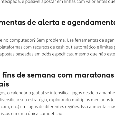
antecipada, é possível apostar em linhas com valor antes qu
amentas de alerta e agendamento
oite no computador? Sem problema. Use ferramentas de age
plataformas com recursos de cash out automático e limites p
apostas baseadas em odds específicas, mesmo que não estej
e fins de semana com maratonas
ais
s, o calendário global se intensifica: jogos desde o amanhe
diversificar sua estratégia, explorando múltiplos mercados (e
am, etc.) em jogos de diferentes regiões. Isso aumenta sua
 riscos em uma única competição.