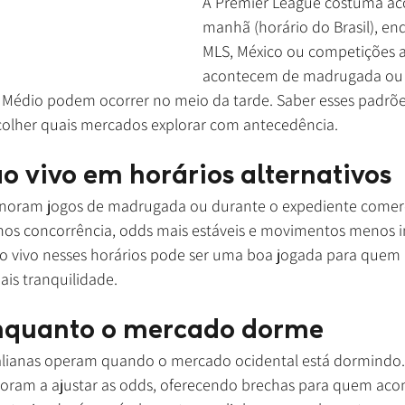
A Premier League costuma aco
manhã (horário do Brasil), en
MLS, México ou competições as
acontecem de madrugada ou à 
e Médio podem ocorrer no meio da tarde. Saber esses padrõe
scolher quais mercados explorar com antecedência.
ao vivo em horários alternativos
noram jogos de madrugada ou durante o expediente comerci
os concorrência, odds mais estáveis e movimentos menos i
o vivo nesses horários pode ser uma boa jogada para quem 
is tranquilidade.
enquanto o mercado dorme
ralianas operam quando o mercado ocidental está dormindo. I
oram a ajustar as odds, oferecendo brechas para quem ac