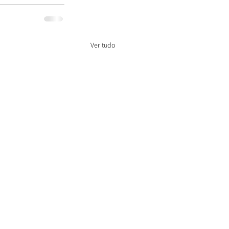
Ver tudo