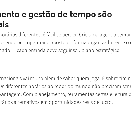
ento e gestão de tempo são 
is
orários diferentes, é fácil se perder. Crie uma agenda sema
pretende acompanhar e aposte de forma organizada. Evite o 
dado — cada entrada deve seguir seu plano estratégico.
nacionais vai muito além de saber quem joga. É sobre timing,
a. Os diferentes horários ao redor do mundo não precisam se
vantagem. Com planejamento, ferramentas certas e leitura 
rários alternativos em oportunidades reais de lucro.