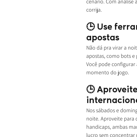
cenário. Com análise 
corrija.
🕒 Use ferr
apostas
Não dá pra virar a n
apostas, como bots e 
Você pode configurar 
momento do jogo.
🕒 Aproveit
internacion
Nos sábados e domingo
noite. Aproveite para 
handicaps, ambas marc
lucro sem concentrar