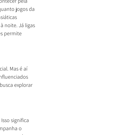
ntecer pela 
quanto jogos da 
iáticas 
noite. Já ligas 
s permite 
al. Mas é aí 
nfluenciados 
busca explorar 
sso significa 
ompanha o 