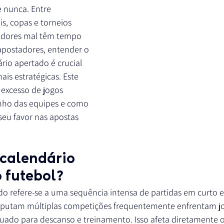
 nunca. Entre 
, copas e torneios 
gadores mal têm tempo 
 apostadores, entender o 
rio apertado é crucial 
is estratégicas. Este 
 excesso de jogos 
nho das equipes e como 
seu favor nas apostas 
calendário 
 futebol?
o refere-se a uma sequência intensa de partidas em curto 
sputam múltiplas competições frequentemente enfrentam jo
uado para descanso e treinamento. Isso afeta diretamente