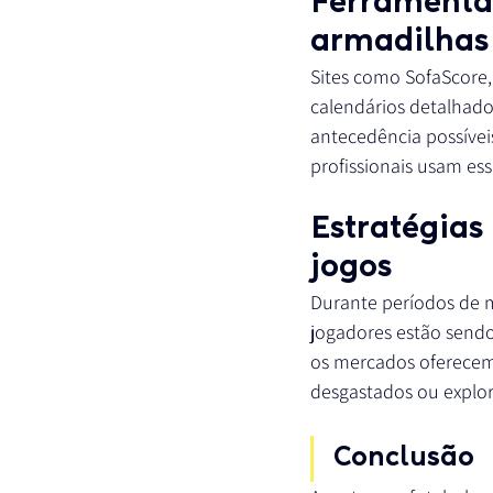
Ferramentas
armadilhas
Sites como SofaScore, 
calendários detalhado
antecedência possívei
profissionais usam es
Estratégias
jogos
Durante períodos de ma
jogadores estão sendo
os mercados oferecem 
desgastados ou explor
Conclusão