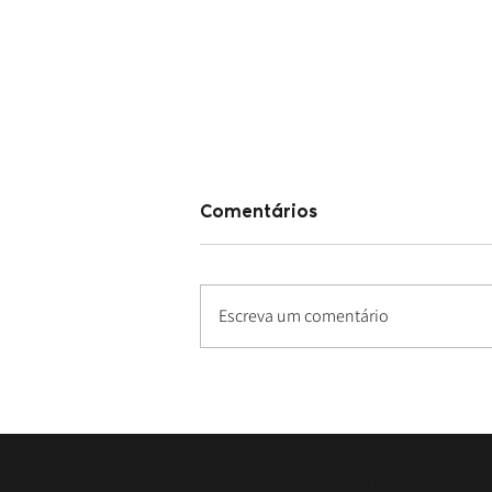
Comentários
Escreva um comentário
Como lidar com
sequências de perdas nas
apostas
© 2024 por Top Betings. Desenvolv