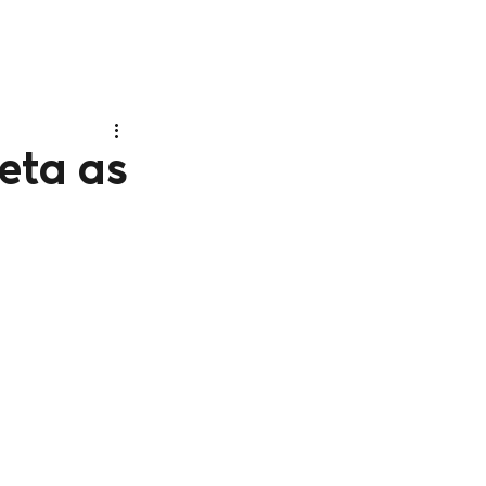
Todas as Casas
Blog
Como pagar
Sobre nós
eta as