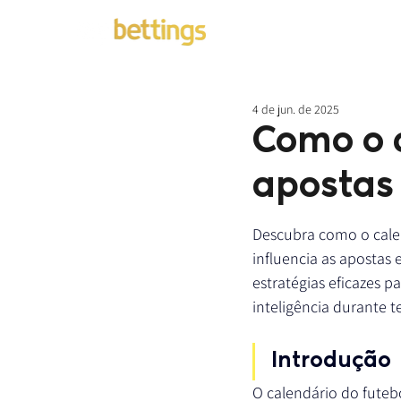
4 de jun. de 2025
Como o 
apostas
Descubra como o cale
influencia as apostas 
estratégias eficazes p
inteligência durante 
Introdução
O calendário do futeb