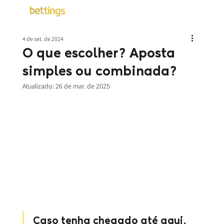
4 de set. de 2024
O que escolher? Aposta
simples ou combinada?
Atualizado:
26 de mar. de 2025
Caso tenha chegado até aqui, 