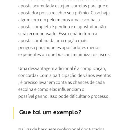
aposta acumulada estejam corretas para que o 
apostador possa receber seu prêmio. Caso haja 
algum erro em pelo menos uma escolha, a 
aposta completa é perdida e o apostador não 
será recompensado. Esse cenário torna a 
aposta combinada uma opção mais 
perigosa para aqueles apostadores menos 
experientes ou que buscam minimizar os riscos.
Uma desvantagem adicional é a complicação, 
concorda? Com a participação de vários eventos
, é preciso levar em conta as chances de cada 
escolha e como elas influenciam o 
possível ganho. Isso pode dificultar o processo.
Que tal um exemplo?
Na liga de basquete profissional dos Estados 