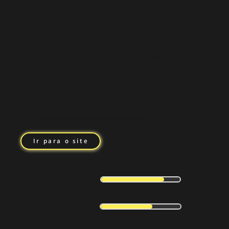
943K
R$5
8.03
ACESSOS
DEPÓSITO
NOSSA
MENSAIS
MÍNIMO
AVALIAÇÃO
22bet é confiável? Confira no review!
A 22Bet Brasil é uma casa de apostas que ganhou muito espaço recentemente no mercado de apostas local.
A grande variedade de modalidades esportivas
e o aplicativo disponível para Android e iOS chamam a atenção, assim como a sua generosa promoção de boas-vindas.
Ir para o site
Segurança
8
Usabilidade
6.5