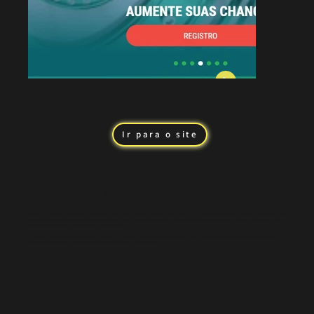
Ir para o site
Segurança da Casa
Ao jogar no 22Bet, você não precisará se preocupar se seus dados pessoais e financeiros estão seguros. O 22Bet usa software de segurança de última geração, bem
como criptografia padrão da indústria para manter todos os dados dos jogadores seguros. Eles operam com licenças do governo de Curaçao e também do UKGC, que
é uma licença respeitada no mundo dos jogos de azar online.
Em termos de fair play, cada jogador recebe as mesmas probabilidades, seja jogando jogos de mesa ou slots. Auditores independentes verificam regularmente a
justiça das probabilidades e divulgam periodicamente estatísticas sobre pagamentos.
Saques e Depósitos