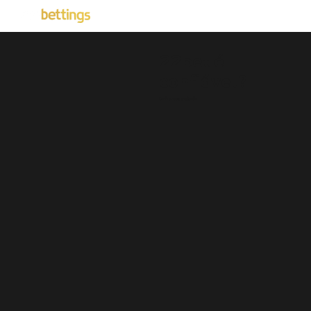
22bet é
confiável?
Confira nossa avaliação