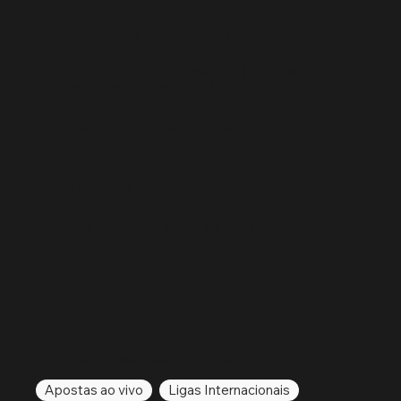
Variedade de mercados
Tem configuração de odd (decimal,
americana, fracional)
Possui app para Android
Desvantagens
Site um pouco difícil de navegar
Não possui streaming ao vivo
Features Presentes/Ausentes
Apostas ao vivo
Ligas Internacionais