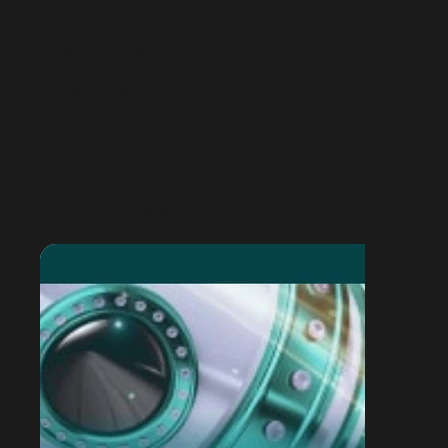
Experiência de Usuário
O site é um pouco difícil de navegar e não tem um visual tão bonito quanto de alguns concorentes.
Em compensação, a casa oferece
versão em aplicativo para celulares Android.
Esse é um dos diferenciais do 22Bet e, por isso, em várias áreas do site você encontra uma
chamada para baixar o app.
Prints da plataforma