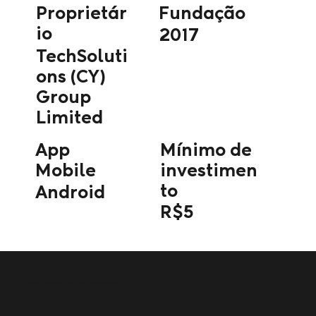
Proprietár
Fundação
io
2017
TechSoluti
ons (CY)
Group
Limited
App
Mínimo de
Mobile
investimen
to
Android
R$5
Métodos de pagamento
Como