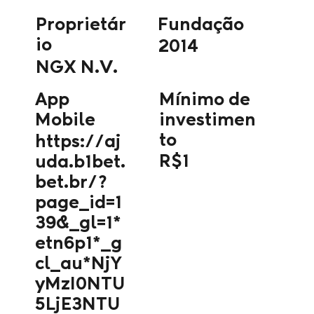
Proprietár
Fundação
io
2014
NGX N.V.
App
Mínimo de
Mobile
investimen
to
https://aj
R$1
uda.b1bet.
bet.br/?
page_id=1
39&_gl=1*
etn6p1*_g
cl_au*NjY
yMzI0NTU
5LjE3NTU