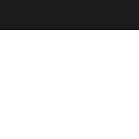
competições de judô e hóquei de gelo.
© 2024 por Top Betings. Desenvolvido por
Innove CB.