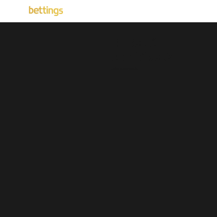
B1 Bet é
confiável?
Confira nossa avaliação