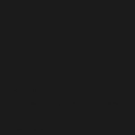
receber
(sacar)
Pix
Como
Depositar
Pix
Vantagens
O casino tem a sua própria plataforma de
poker
Desvantagens