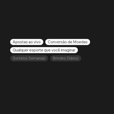
Features Presentes/Ausentes
Apostas ao vivo
Conversão de Moedas
Qualquer esporte que você imaginar
Sorteios Semanais
Brindes Diários
Bônus