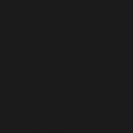
Conclusão
Ao final desta análise completa, dá para afirmar
que sim, a BetMGM vale a pena.
A casa simplesmente faz jus ao tamanho da
marca, uma das líderes globais do mercado de
jogos e entretenimento, que opera cassinos em
Las Vegas – e que veio ao Brasil em uma joint
venture com o Grupo Globo.
A plataforma, por exemplo, é confiável,
autorizada e com excelente reputação no
mercado; as apostas esportivas oferecem uma
experiência completa, com odds acima da média,
streaming ao vivo e até mercados especiais.
O cassino online da BetMGM é um desfrute, com
jogos exclusivos, salas em português e outras
temáticas de cassinos de Las Vegas, com direito
até títulos em parceria com o Grupo Globo, como
o Cartola 10.