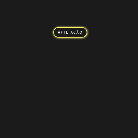
qualidade diariamente.
AFILIAÇÃO
Atendimento ao cliente
Email
FAQ
Telefone de Contato
O suporte ao cliente do GG.bet Casino pode ser contatado através do pop-up no canto inferior esquerdo da tela. Você será direcionado para a página de perguntas
frequentes, que poderá explorar para obter uma resposta à sua dúvida ou ignorá-la e pular para o chat ao vivo 24 horas por dia, 7 dias por semana, digitando sua
pergunta. Pela minha experiência, a fila não deve ultrapassar alguns minutos e os agentes são bem treinados e muito educados.
Para questões que não sejam meramente técnicas, aconselhamos o preenchimento do formulário online e a comunicação por email para que tenha sempre um
registo da sua correspondência.
O suporte por telefone também é uma opção no GG.bet, com números para cada mercado ou grupo de mercados listados no rodapé do site.
Experiência nas Apostas