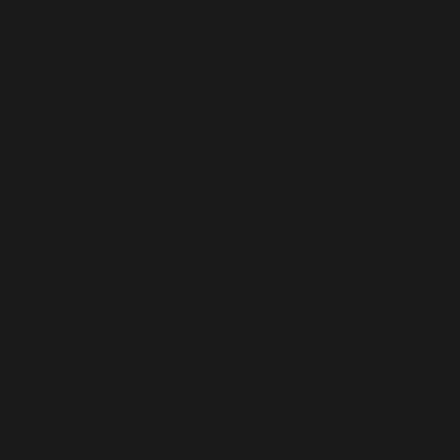
receber
(sacar)
Apple Pay, Criptomoedas,
Skrill, Ecopayz, Paysafe, Jeton,
Flexepin, Giropay, Klarna
Como
Depositar
Apple Pay, Criptomoedas,
Skrill, Ecopayz, Paysafe, Jeton,
Flexepin, Giropay, Klarna
Vantagens
O cassino aceita jogadores de vários países