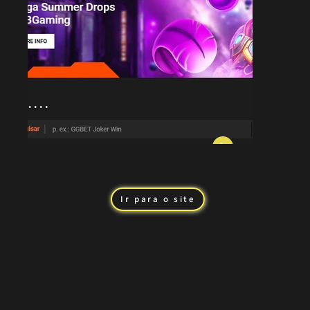
Ir para o site
Segurança da Casa
Esta é a pergunta que você deve se fazer ao considerar ingressar no GG.Bet ou em qualquer outro site de jogos nesse sentido. A boa notícia é que o site não só possui
uma licença de Curaçao (veja os detalhes do proprietário da GGBet abaixo para mais informações sobre isso), o que lhe permite operar em muitos países ao redor do
mundo, mas também adere a todos os jogos responsáveis, GDPR e tem extensas políticas anti-lavagem de dinheiro para proteger os clientes.
Isso significa, por um lado, que seus dados estão protegidos pela criptografia padrão do setor financeiro.
Em segundo lugar, as transações também são criptografadas e, além disso, se precisar de ajuda ou suporte para questões relacionadas a jogos de azar ou segurança