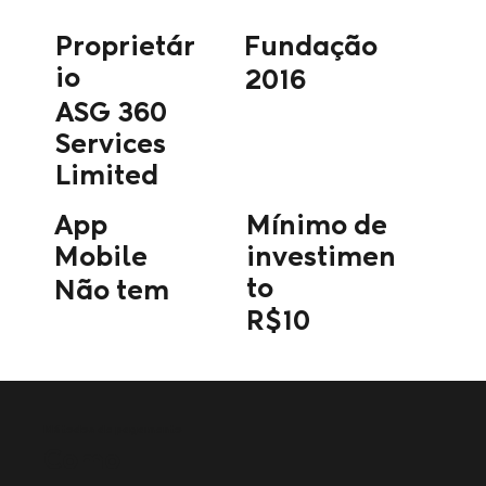
Proprietár
Fundação
io
2016
ASG 360
Services
Limited
App
Mínimo de
Mobile
investimen
to
Não tem
R$10
Métodos de pagamento
Como