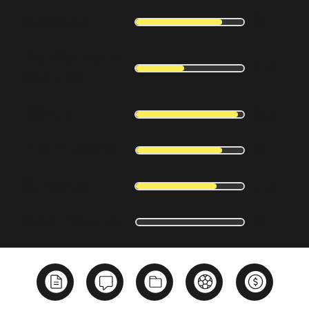
8
Apostas
Depósitos e
4.5
saques
9.5
Bônus
Premiação
8
Suporte
7.5
App mobile
0
IDIOMAS