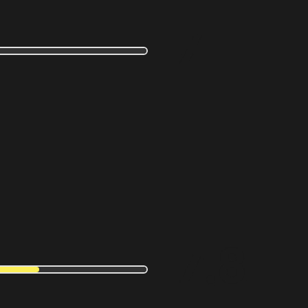
7
7.8