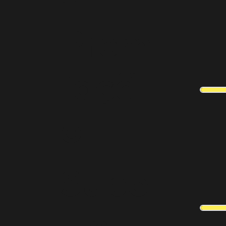
Prem
iaçã
o
Supo