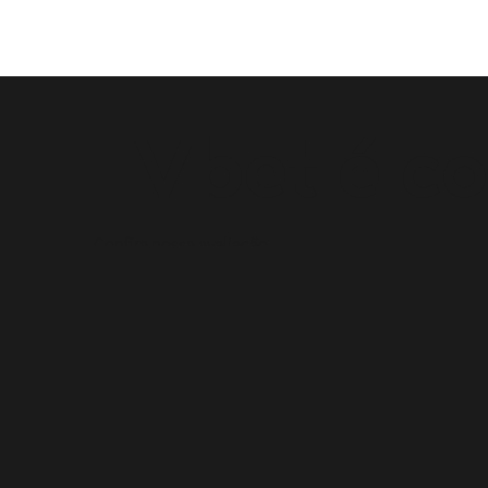
Home
LVbet é co
Confira nossa avaliação