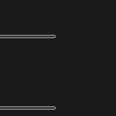
6.3
7