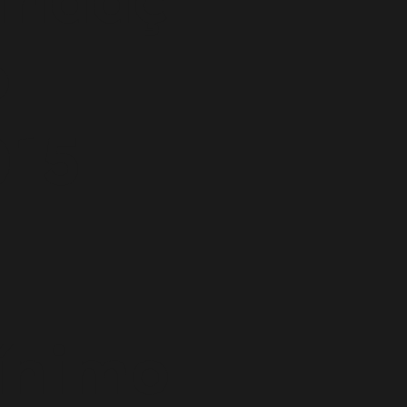
undaç
o
015
ínimo