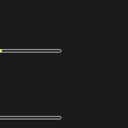
7.1
6