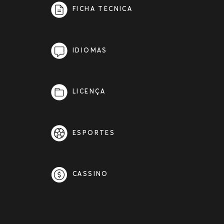
FICHA TÉCNICA
IDIOMAS
LICENÇA
ESPORTES
CASSINO