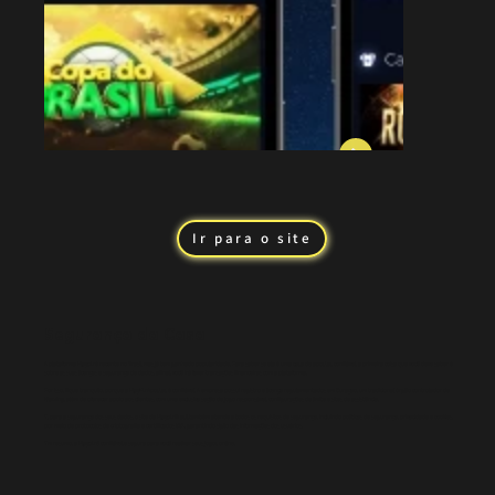
Ir para o site
Segurança da Casa
A plataforma
Playpix
é recente no Brasil, mas já tem ganhado popularidade. Para saber se ela é uma
casa de apostas
confiável, a primeira coisa que você deve saber é
sobre as suas licenças e segurança de dados, afinal, você irá fazer transações financeiras com a plataforma.
Por isso, fique tranquilo, porque a
PlayPix Apostas
é confiável. A empresa possui registro e
licença
regulamentados em Curaçao, um tradicional órgão controlador de
iGaming
, além de oferecer apoio aos clientes, com uma exclusiva seção de jogo responsável, configurações de limite e sites de assistência.
E, para a segurança dos seus dados, o site da
Playpix Brasil
também atende a todos os requisitos de segurança, incluindo políticas de segurança, privacidade e cookies,
por meio de protocolos de criptografia e certificados SSL, garantindo sigilo das informações dos usuários.
Em resumo, a
Playpix é confiável
e segura para você realizar seus
jogos online
.