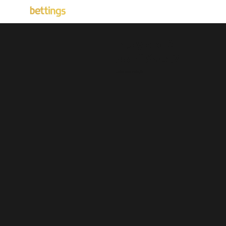
Playpix é
confiável?
Confira nossa avaliação