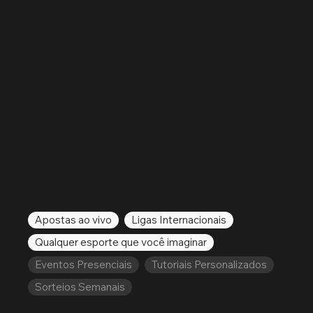
Desvantagens
Não tem app mobile
Bônus possuem requisito de saque elevado
Interface sobrecarregada de informações
Features Presentes/Ausentes
Apostas ao vivo
Ligas Internacionais
Qualquer esporte que você imaginar
Eventos Presenciais
Tutoriais Personalizados
Sorteios Semanais